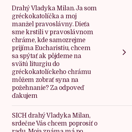
Drahý Vladyka Milan. Ja som
gréckokatolíčka a moj
manžel pravoslávny. Dieťa
sme krstili v pravoslávnom
chráme, kde samozrejme
prijíma Eucharistiu, chcem
sa spýtať ak pôjdeme na
svätú liturgiu do
gréckokatolíckeho chrámu
môžem zobrať syna na
požehnanie? Za odpoveď
ďakujem
SICH drahý Vladyka Milan,
srdečne Vás chcem poprosiť o
radu. Moja známa má po