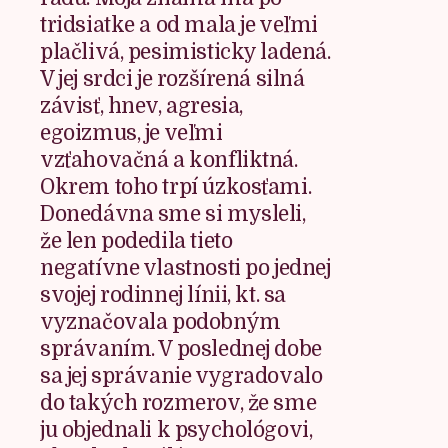
tridsiatke a od mala je veľmi
plačlivá, pesimisticky ladená.
V jej srdci je rozšírená silná
závisť, hnev, agresia,
egoizmus, je veľmi
vzťahovačná a konfliktná.
Okrem toho trpí úzkosťami.
Donedávna sme si mysleli,
že len podedila tieto
negatívne vlastnosti po jednej
svojej rodinnej línii, kt. sa
vyznačovala podobným
správaním. V poslednej dobe
sa jej správanie vygradovalo
do takých rozmerov, že sme
ju objednali k psychológovi,