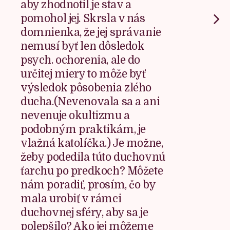
aby zhodnotil je stav a
pomohol jej. Skrsla v nás
domnienka, že jej správanie
nemusí byť len dôsledok
psych. ochorenia, ale do
určitej miery to môže byť
výsledok pôsobenia zlého
ducha.(Nevenovala sa a ani
nevenuje okultizmu a
podobným praktikám, je
vlažná katolíčka.) Je možne,
žeby podedila túto duchovnú
ťarchu po predkoch? Môžete
nám poradiť, prosím, čo by
mala urobiť v rámci
duchovnej sféry, aby sa je
polepšilo? Ako jej môžeme