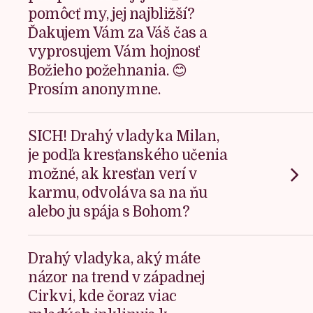
pomôcť my, jej najbližší?
Ďakujem Vám za Váš čas a
vyprosujem Vám hojnosť
Božieho požehnania. 😊
Prosím anonymne.
SICH! Drahý vladyka Milan,
je podľa kresťanského učenia
možné, ak kresťan verí v
karmu, odvoláva sa na ňu
alebo ju spája s Bohom?
Drahý vladyka, aký máte
názor na trend v západnej
Cirkvi, kde čoraz viac