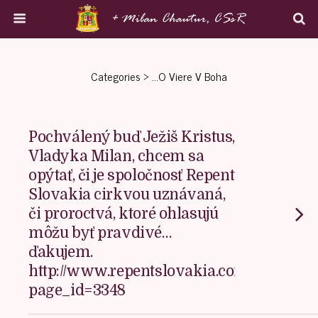
Categories ›
…o Viere V Boha
Pochválený buď Ježiš Kristus,
Vladyka Milan, chcem sa
opýtať, či je spoločnosť Repent
Slovakia cirkvou uznávaná,
či proroctvá, ktoré ohlasujú
môžu byť pravdivé…
ďakujem.
http://www.repentslovakia.com/?
page_id=3348