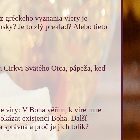
z gréckeho vyznania viery je
nsky? Je to zlý preklad? Alebo tieto
u Cirkvi Svätého Otca, pápeža, keď
e viry: V Boha věřím, k víre mne
rokázat existenci Boha. Další
a správná a proč je jich tolik?