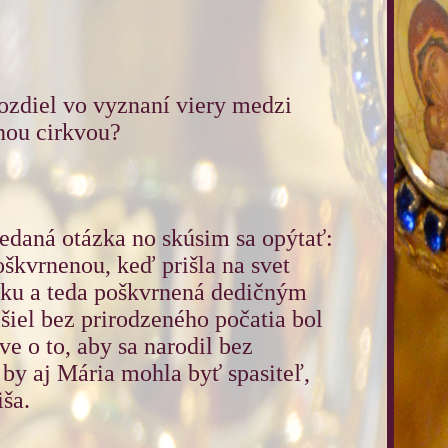
rozdiel vo vyznaní viery medzi
nou cirkvou?
edaná otázka no skúsim sa opýtať:
kvrnenou, keď prišla na svet
yku a teda poškvrnená dedičným
šiel bez prirodzeného počatia bol
ve o to, aby sa narodil bez
y aj Mária mohla byť spasiteľ,
ša.