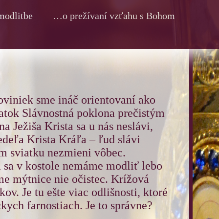
odlitbe
…o prežívaní vzťahu s Bohom
oviniek sme ináč orientovaní ako
iatok Slávnostná poklona prečistým
a Ježiša Krista sa u nás neslávi,
edeľa Krista Kráľa – ľud slávi
om sviatku nezmieni vôbec.
 sa v kostole nemáme modliť lebo
me mýtnice nie očistec. Krížová
ov. Je tu ešte viac odlišnosti, ktoré
ckych farnostiach. Je to správne?