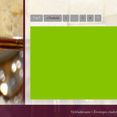
7 of 7
« Predošlá
1
…
5
6
7
Vyhľadávanie
•
Životopis vlady