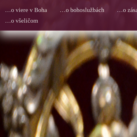
…o viere v Boha
…o bohoslužbách
…o zása
…o všeličom