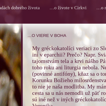
dách dobrého života
…o živote v Cirkvi
…o m
…O VIERE V BOHA
My gréckokatolíci veriaci zo Sl
iní v eparchii? Prečo? Napr. Sv
tajomstvám tela a krvi nášho Pán
toho roku ani liturgia nebola. N
(povinné antifóny), kňaz sa o t
Korunku Božieho milosrdenstva
to nie je naša modlitba. My má
cesta sa u nás nemodli už päť rok
sú iné než v iných gréckokatolí
Veronika