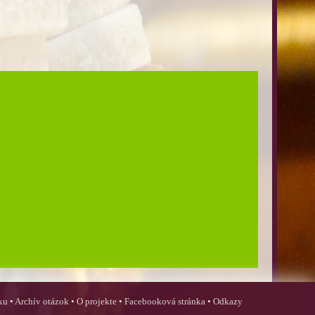
ku
•
Archív otázok
•
O projekte
•
Facebooková stránka
•
Odkazy