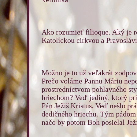
Ako rozumieť filioque. Aký je 
Katolíckou cirkvou a Pravosláv
Možno je to už veľakrát zodpov
Prečo voláme Pannu Máriu nepoš
prostredníctvom pohlavného st
hriechom? Veď jediný, ktorý pri
Pán Ježiš Kristus. Veď nešlo prá
dedičného hriechu. Tým pádom b
načo by potom Boh posielal Ježi