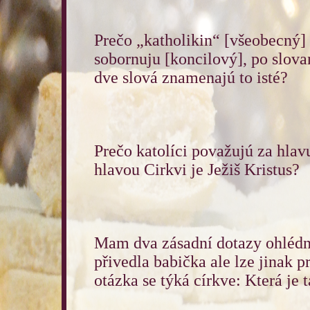
Prečo „katholikin“ [všeobecný] 
sobornuju [koncilový], po slova
dve slová znamenajú to isté?
Prečo katolíci považujú za hlav
hlavou Cirkvi je Ježiš Kristus?
Mam dva zásadní dotazy ohlédn
přivedla babička ale lze jinak p
otázka se týká církve: Která je t