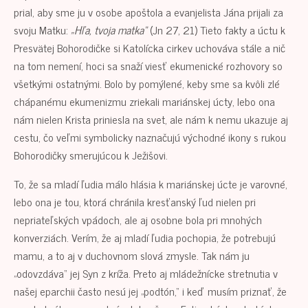
prial, aby sme ju v osobe apoštola a evanjelista Jána prijali za
svoju Matku:
„Hľa, tvoja matka“
(Jn 27, 21) Tieto fakty a úctu k
Presvätej Bohorodičke si Katolícka cirkev uchováva stále a nič
na tom nemení, hoci sa snaží viesť ekumenické rozhovory so
všetkými ostatnými. Bolo by pomýlené, keby sme sa kvôli zlé
chápanému ekumenizmu zriekali mariánskej úcty, lebo ona
nám nielen Krista priniesla na svet, ale nám k nemu ukazuje aj
cestu, čo veľmi symbolicky naznačujú východné ikony s rukou
Bohorodičky smerujúcou k Ježišovi.
To, že sa mladí ľudia málo hlásia k mariánskej úcte je varovné,
lebo ona je tou, ktorá chránila kresťanský ľud nielen pri
nepriateľských vpádoch, ale aj osobne bola pri mnohých
konverziách. Verím, že aj mladí ľudia pochopia, že potrebujú
mamu, a to aj v duchovnom slová zmysle. Tak nám ju
„odovzdáva“ jej Syn z kríža. Preto aj mládežnícke stretnutia v
našej eparchii často nesú jej „podtón,“ i keď musím priznať, že