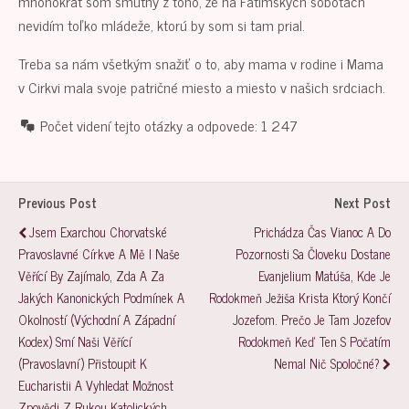
mnohokrát som smutný z toho, že na Fatimských sobotách
nevidím toľko mládeže, ktorú by som si tam prial.
Treba sa nám všetkým snažiť o to, aby mama v rodine i Mama
v Cirkvi mala svoje patričné miesto a miesto v našich srdciach.
Počet videní tejto otázky a odpovede:
1 247
Previous Post
Next Post
Jsem Exarchou Chorvatské
Prichádza Čas Vianoc A Do
Pravoslavné Církve A Mě I Naše
Pozornosti Sa Človeku Dostane
Věřící By Zajímalo, Zda A Za
Evanjelium Matúša, Kde Je
Jakých Kanonických Podmínek A
Rodokmeň Ježiša Krista Ktorý Končí
Okolností (východní A Západní
Jozefom. Prečo Je Tam Jozefov
Kodex) Smí Naši Věřící
Rodokmeň Keď Ten S Počatím
(pravoslavní) Přistoupit K
Nemal Nič Spoločné?
Eucharistii A Vyhledat Možnost
Zpovědi Z Rukou Katolických