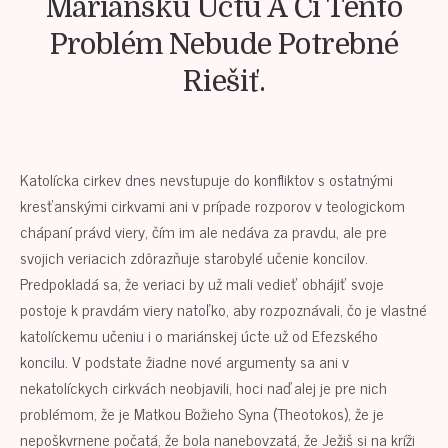
Mariánsku Úctu A Či Tento
Problém Nebude Potrebné
Riešiť.
Katolícka cirkev dnes nevstupuje do konfliktov s ostatnými
kresťanskými cirkvami ani v prípade rozporov v teologickom
chápaní právd viery, čím im ale nedáva za pravdu, ale pre
svojich veriacich zdôrazňuje starobylé učenie koncilov.
Predpokladá sa, že veriaci by už mali vedieť obhájiť svoje
postoje k pravdám viery natoľko, aby rozpoznávali, čo je vlastné
katolíckemu učeniu i o mariánskej úcte už od Efezského
koncilu. V podstate žiadne nové argumenty sa ani v
nekatolíckych cirkvách neobjavili, hoci naďalej je pre nich
problémom, že je Matkou Božieho Syna (Theotokos), že je
nepoškvrnene počatá, že bola nanebovzatá, že Ježiš si na kríži