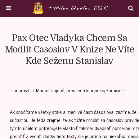
Pax Otec Vladyka Chcem Sa
Modlit Casoslov V Knize Ne Víte
Kde Seženu Stanislav
– pripravil: o. Marcel Gajdoš, predseda liturgickej komisie –
Ak spočítame všetky stále a menlivé časti časoslova, zistíme, že
súčasťou. Je teda zrejmé, že ak túžite modliť sa časoslov pravi
týmto účelom potrebujete vlastniť takmer dvadsať pomerne rozsiahl
preložiť a vydať všetky tieto texty nie je práca na niekoľko me