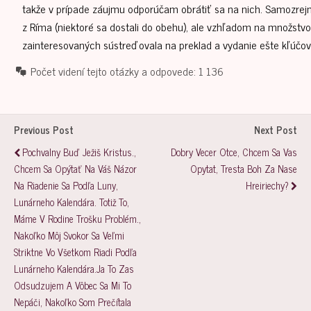
takže v prípade záujmu odporúčam obrátiť sa na nich. Samozrej
z Ríma (niektoré sa dostali do obehu), ale vzhľadom na množstvo 
zainteresovaných sústreďovala na preklad a vydanie ešte kľúčovej
Počet videní tejto otázky a odpovede:
1 136
Previous Post
Next Post
Pochvalny Buď Ježiš Kristus.,
Dobry Vecer Otce, Chcem Sa Vas
Chcem Sa Opýtať Na Váš Názor
Opytat, Tresta Boh Za Nase
Na Riadenie Sa Podľa Luny,
Hreiriechy?
Lunárneho Kalendára. Totiž To,
Máme V Rodine Trošku Problém.,
Nakoľko Môj Svokor Sa Veľmi
Striktne Vo Všetkom Riadi Podľa
Lunárneho Kalendára.Ja To Zas
Odsudzujem A Vôbec Sa Mi To
Nepáči, Nakoľko Som Prečítala