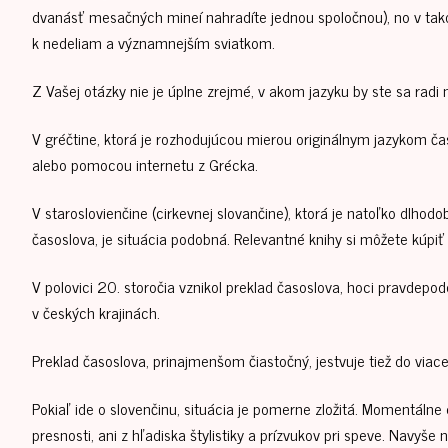
dvanásť mesačných mineí nahradíte jednou spoločnou), no v ta
k nedeliam a významnejším sviatkom.
Z Vašej otázky nie je úplne zrejmé, v akom jazyku by ste sa radi
V gréčtine, ktorá je rozhodujúcou mierou originálnym jazykom ča
alebo pomocou internetu z Grécka.
V staroslovienčine (cirkevnej slovančine), ktorá je natoľko dlh
časoslova, je situácia podobná. Relevantné knihy si môžete kúpiť 
V polovici 20. storočia vznikol preklad časoslova, hoci pravdepo
v českých krajinách.
Preklad časoslova, prinajmenšom čiastočný, jestvuje tiež do viacer
Pokiaľ ide o slovenčinu, situácia je pomerne zložitá. Momentálne ex
presnosti, ani z hľadiska štylistiky a prízvukov pri speve. Navyš