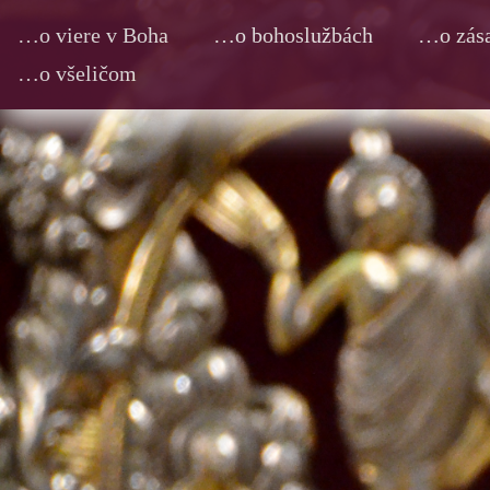
…o viere v Boha
…o bohoslužbách
…o zása
…o všeličom