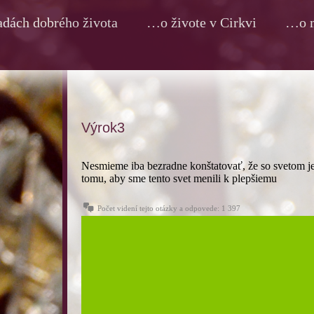
dách dobrého života
…o živote v Cirkvi
…o m
Výrok3
Nesmieme iba bezradne konštatovať, že so svetom je 
tomu, aby sme tento svet menili k plepšiemu
Počet videní tejto otázky a odpovede:
1 397