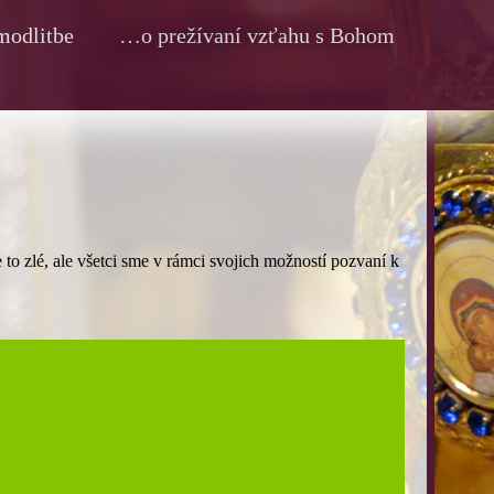
odlitbe
…o prežívaní vzťahu s Bohom
to zlé, ale všetci sme v rámci svojich možností pozvaní k