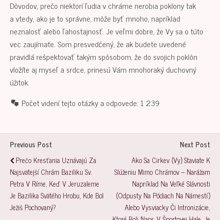
Dôvodov, prečo niektorí ľudia v chráme nerobia poklony tak
a vtedy, ako je to správne, môže byť mnoho, napríklad
neznalosť alebo ľahostajnosť. Je veľmi dobre, že Vy sa o túto
vec zaujímate. Som presvedčený, že ak budete uvedené
pravidlá rešpektovať takým spôsobom, že do svojich poklôn
vložíte aj myseľ a srdce, prinesú Vám mnohoraký duchovný
úžitok.
Počet videní tejto otázky a odpovede:
1 239
Previous Post
Next Post
Prečo Kresťania Uznávajú Za
Ako Sa Cirkev (Vy) Staviate K
Najsvätejší Chrám Baziliku Sv.
Slúženiu Mimo Chrámov – Narážam
Petra V Ríme, Keď V Jeruzaleme
Napríklad Na Veľké Slávnosti
Je Bazilika Svätého Hrobu, Kde Bol
(odpusty Na Pódiach Na Námestí)
Ježiš Pochovaný?
Alebo Vysviacky Či Intronizácie,
Ktoré Boli Napr. V Športovej Hale. Je