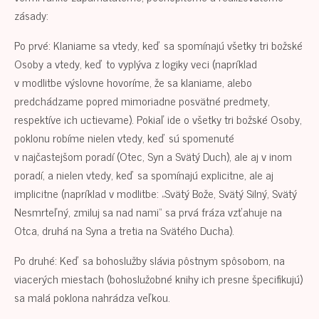
zásady:
Po prvé: Klaniame sa vtedy, keď sa spomínajú všetky tri božské
Osoby a vtedy, keď to vyplýva z logiky veci (napríklad
v modlitbe výslovne hovoríme, že sa klaniame, alebo
predchádzame popred mimoriadne posvätné predmety,
respektíve ich uctievame). Pokiaľ ide o všetky tri božské Osoby,
poklonu robíme nielen vtedy, keď sú spomenuté
v najčastejšom poradí (Otec, Syn a Svätý Duch), ale aj v inom
poradí, a nielen vtedy, keď sa spomínajú explicitne, ale aj
implicitne (napríklad v modlitbe: „Svätý Bože, Svätý Silný, Svätý
Nesmrteľný, zmiluj sa nad nami“ sa prvá fráza vzťahuje na
Otca, druhá na Syna a tretia na Svätého Ducha).
Po druhé: Keď sa bohoslužby slávia pôstnym spôsobom, na
viacerých miestach (bohoslužobné knihy ich presne špecifikujú)
sa malá poklona nahrádza veľkou.