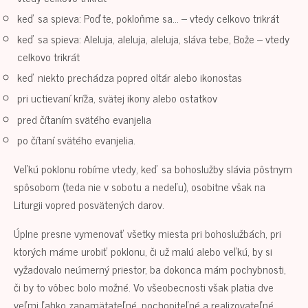
keď sa spieva: Poďte, pokloňme sa… – vtedy celkovo trikrát
keď sa spieva: Aleluja, aleluja, aleluja, sláva tebe, Bože – vtedy
celkovo trikrát
keď niekto prechádza popred oltár alebo ikonostas
pri uctievaní kríža, svätej ikony alebo ostatkov
pred čítaním svätého evanjelia
po čítaní svätého evanjelia.
Veľkú poklonu robíme vtedy, keď sa bohoslužby slávia pôstnym
spôsobom (teda nie v sobotu a nedeľu), osobitne však na
Liturgii vopred posvätených darov.
Úplne presne vymenovať všetky miesta pri bohoslužbách, pri
ktorých máme urobiť poklonu, či už malú alebo veľkú, by si
vyžadovalo neúmerný priestor, ba dokonca mám pochybnosti,
či by to vôbec bolo možné. Vo všeobecnosti však platia dve
veľmi ľahko zapamätateľné, pochopiteľné a realizovateľné