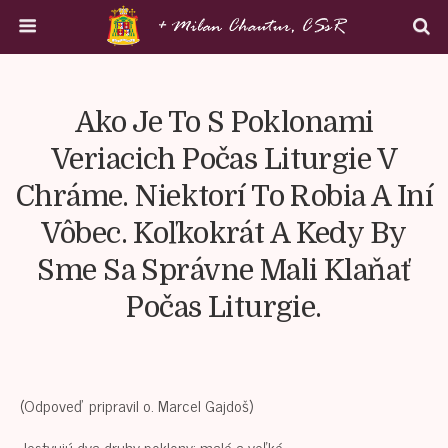
Ako Je To S Poklonami
Veriacich Počas Liturgie V
Chráme. Niektorí To Robia A Iní
Vôbec. Koľkokrát A Kedy By
Sme Sa Správne Mali Klaňať
Počas Liturgie.
(Odpoveď pripravil o. Marcel Gajdoš)
Jestvujú dva druhy poklony: malé a veľké.