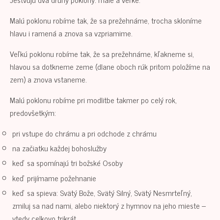
Malú poklonu robíme tak, že sa prežehnáme, trocha skloníme
hlavu i ramená a znova sa vzpriamime.
Veľkú poklonu robíme tak, že sa prežehnáme, kľakneme si,
hlavou sa dotkneme zeme (dlane oboch rúk pritom položíme na
zem) a znova vstaneme.
Malú poklonu robíme pri modlitbe takmer po celý rok,
predovšetkým:
pri vstupe do chrámu a pri odchode z chrámu
na začiatku každej bohoslužby
keď sa spomínajú tri božské Osoby
keď prijímame požehnanie
keď sa spieva: Svätý Bože, Svätý Silný, Svätý Nesmrteľný,
zmiluj sa nad nami, alebo niektorý z hymnov na jeho mieste –
vtedy celkovo trikrát